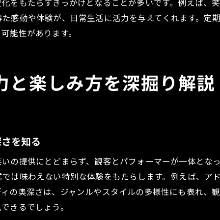
変化をもたらすきっかけとなることが多いです。例えば、
ライブイベントで味わう英語コメディの楽しみ方
得た感動や体験が、日常生活に活力を与えてくれます。定
英語と日本語両方で楽しめるライブイベント紹介
る可能性があります。
ライブイベントが広げる新しいコメディ体験
多文化が融合したライブイベントの魅力とは
英語学習にも役立つライブイベントのポイント
力と楽しみ方を深掘り解説
ライブイベントで知る言語と笑いの面白さ
ライブイベント選びで失敗しないポイント集
ライブイベント選びで押さえたい基本ポイント
深さを知る
チケット入手とライブイベント参加のコツ紹介
ライブイベントで重視すべきポイントまとめ
笑いの提供にとどまらず、観客とパフォーマーが一体とな
信では味わえない特別な体験をもたらします。例えば、ア
初めてでも安心なライブイベント選びの秘訣
ディの奥深さは、ジャンルやスタイルの多様性にも表れ、観
ライブイベントの事前準備で快適な体験を
見できるでしょう。
自分に合ったライブイベントの見つけ方