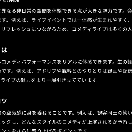
ライブイベントが生み出す一体感の秘密に迫る
は異なる非日常の空間を体験できる点が大きな魅力です。
ます。例えば、ライブイベントでは一体感が生まれやすく
笑いを引き出すライブイベントの特徴と工夫
やリフレッシュにつながるため、コメディライブは多くの
初めてのライブイベントでも楽しめる秘訣
ライブイベント好き必見のコメディショー案内
とは
ライブイベントで注目のコメディショー選び方
ライブイベント好きが知るべきショーの魅力とは
るコメディパフォーマンスをリアルに体感できます。生の
のです。例えば、アドリブや観客とのやりとりは録画や配
話題のライブイベントを満喫するためのポイント
ィライブの魅力をより一層引き立てています。
コメディショー初心者も楽しめるライブイベント
ライブイベント参加前に知っておきたい準備
コツ
ライブイベントがもっと楽しくなるショー情報
場の空気感に身を委ねることです。例えば、観客同士の笑
スタンダップコメディの世界を知る第一歩
ェックし、どんなスタイルのコメディが上演されるか予習
ライブイベントで味わうスタンダップの魅力
ベントをさらに盛り上げるポイントです。