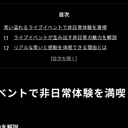
目次
笑い溢れるライブイベントで非日常体験を満喫
ライブイベントが生み出す非日常の魅力を解説
リアルな笑いと感動を体感できる理由とは
ライブイベントの空気感や楽しみ方のコツ
お笑い好きが集うライブイベントの魅力再発見
初参加でも安心なライブイベントの流れと雰囲気
ライブイベントが日常を変えるきっかけになる瞬間
ベントで非日常体験を満喫
コメディライブの魅力と楽しみ方を深掘り解説
ライブイベントで広がるコメディの奥深さを知る
多彩なパフォーマンスが魅せるライブイベント体験
力を解説
コメディライブを満喫するための楽しみ方を紹介