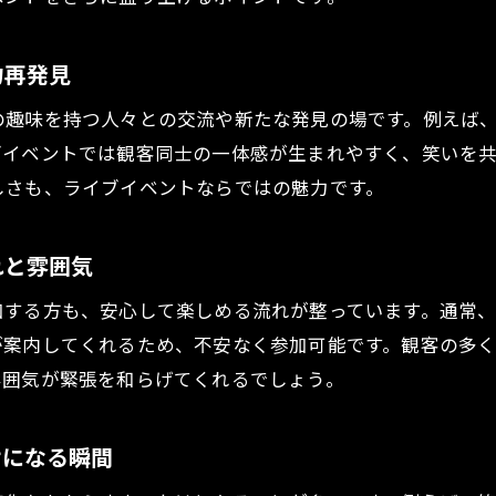
スタンダップコメディの基本とライブイベント体験
ライブイベント初心者でも分かるスタンダップの特
力再発見
スタンダップコメディとライブイベントの違い
の趣味を持つ人々との交流や新たな発見の場です。例えば
ライブイベントで学ぶスタンダップ文化の面白さ
ブイベントでは観客同士の一体感が生まれやすく、笑いを
注目のライブイベントでスタンダップを体験
しさも、ライブイベントならではの魅力です。
コメディクラブで味わうライブイベントの醍醐味
ライブイベントが盛り上がるコメディクラブの魅力
れと雰囲気
コメディクラブで楽しむライブイベントの特別感
加する方も、安心して楽しめる流れが整っています。通常
ライブイベント初心者が知るべきクラブの特徴
が案内してくれるため、不安なく参加可能です。観客の多
ライブイベントで体験する一体感と笑いの連鎖
雰囲気が緊張を和らげてくれるでしょう。
コメディクラブならではのライブイベントの流れ
ライブイベントとクラブの相性を徹底解説
けになる瞬間
英語も楽しめる多彩なコメディライブ体験