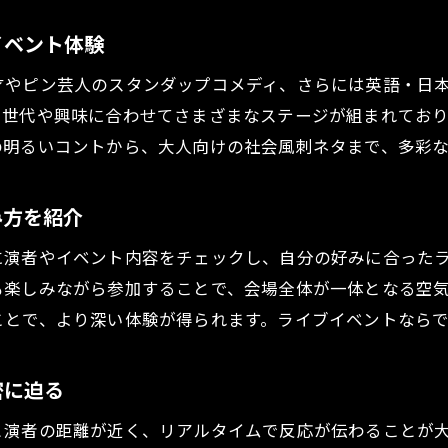
注目のコメディライブ最新トレンド徹底紹介
イベント体験
ライブイベント界で注目の最新コメディトレンド
才やピン芸人のスタンダップコメディ、さらには英語・日
話題のライブイベントや人気ショーを紹介
、世代や興味に合わせてさまざまなステージが組まれてお
ライブイベントで体感できる新しい楽しみ方
の明るいコントから、大人向けの社会風刺ネタまで、多彩
コメディライブの最新トピックを徹底解説
今注目のライブイベントの特徴を詳しく紹介
み方を紹介
ライブイベント選びに役立つ最新情報まとめ
に演者やイベント内容をチェックし、自分の好みに合った
も楽しみながら参加することで、会場全体が一体となる空
ことで、より深い体験が得られます。ライブイベントなら
密に迫る
と演者の距離が近く、リアルタイムで反応が伝わることが