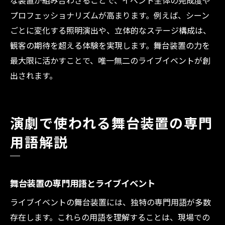
な装置が組み合わさることで、イベント全体の完成度や
プロフェッショナリズムが高まります。例えば、シーン
ごとに変化する照明演出や、立体的なステージ構成は、
観客の期待を超える体験を実現します。舞台装置の力を
最大限に活かすことで、唯一無二のライブイベントが創
出されます。
演劇で使われる舞台装置の専門
用語解説
舞台装置の専門用語とライブイベント
ライブイベントの舞台装置には、独特の専門用語が多数
存在します。これらの用語を理解することは、現場での