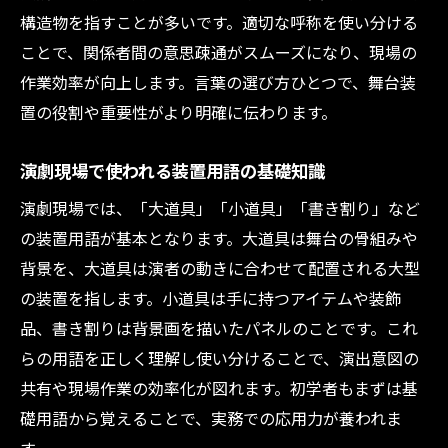
構造物を指すことが多いです。適切な呼称を使い分ける
ことで、関係者間の意思疎通がスムーズになり、現場の
作業効率が向上します。言葉の選び方ひとつで、舞台装
置の役割や重要性がより明確に伝わります。
演劇現場で使われる装置用語の基礎知識
演劇現場では、「大道具」「小道具」「書き割り」など
の装置用語が基本となります。大道具は舞台の骨組みや
背景を、大道具は演者の動きに合わせて配置される大型
の装置を指します。小道具は手に持つアイテムや装飾
品、書き割りは背景画を描いたパネルのことです。これ
らの用語を正しく理解し使い分けることで、演出意図の
共有や現場作業の効率化が図れます。初学者もまずは基
礎用語から覚えることで、実務での応用力が養われま