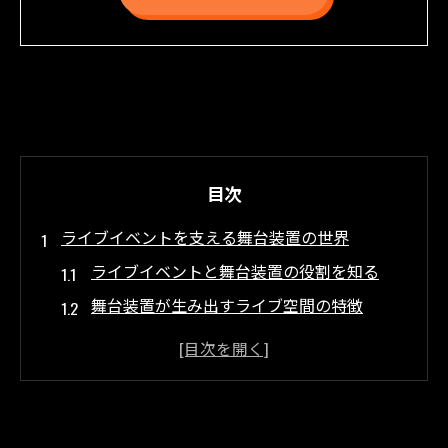
目次
ライブイベントを支える舞台装置の世界
ライブイベントと舞台装置の役割を知る
舞台装置が生み出すライブ空間の特徴
現場で使われる舞台装置の基本構造とは
ライブイベント成功に欠かせない装置とは
舞台装置の進化がライブをどう変えたか
舞台装置業界の現状と今後の展望