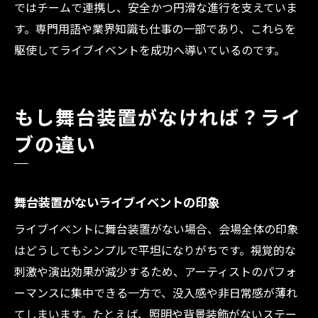
ではチームで連携し、安全かつ円滑な進行を支えていま
す。専門用語や業界知識も仕事の一部であり、これらを
駆使してライブイベントを成功へ導いているのです。
もし舞台装置がなければ？ライ
ブの違い
舞台装置がないライブイベントの印象
ライブイベントに舞台装置がない場合、会場全体の印象
はどうしてもシンプルで平坦になりがちです。視覚的な
刺激や演出効果が減少するため、アーティストのパフォ
ーマンスに集中できる一方で、没入感や非日常感が薄れ
てしまいます。たとえば、照明や背景装飾がないステー