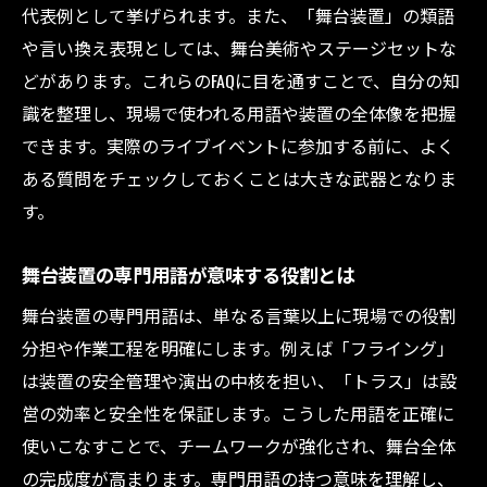
代表例として挙げられます。また、「舞台装置」の類語
や言い換え表現としては、舞台美術やステージセットな
どがあります。これらのFAQに目を通すことで、自分の知
識を整理し、現場で使われる用語や装置の全体像を把握
できます。実際のライブイベントに参加する前に、よく
ある質問をチェックしておくことは大きな武器となりま
す。
舞台装置の専門用語が意味する役割とは
舞台装置の専門用語は、単なる言葉以上に現場での役割
分担や作業工程を明確にします。例えば「フライング」
は装置の安全管理や演出の中核を担い、「トラス」は設
営の効率と安全性を保証します。こうした用語を正確に
使いこなすことで、チームワークが強化され、舞台全体
の完成度が高まります。専門用語の持つ意味を理解し、