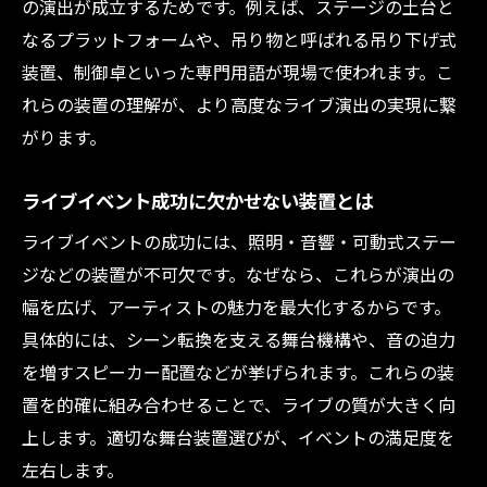
の演出が成立するためです。例えば、ステージの土台と
演劇現場で使われる装置用語の基礎知識
なるプラットフォームや、吊り物と呼ばれる吊り下げ式
ライブイベントに役立つ装置用語の解説
装置、制御卓といった専門用語が現場で使われます。こ
舞台装置に関するFAQから知識を深める
れらの装置の理解が、より高度なライブ演出の実現に繋
舞台装置の専門用語が意味する役割とは
がります。
比喩表現としての舞台装置とその意味
舞台装置の比喩表現が使われる場面
ライブイベント成功に欠かせない装置とは
ライブイベントでの舞台装置の象徴的意味
ライブイベントの成功には、照明・音響・可動式ステー
舞台装置が表すキャラや物語性の考察
ジなどの装置が不可欠です。なぜなら、これらが演出の
比喩としての舞台装置の意義を解説
幅を広げ、アーティストの魅力を最大化するからです。
具体的には、シーン転換を支える舞台機構や、音の迫力
舞台装置が示す社会的・文化的背景とは
を増すスピーカー配置などが挙げられます。これらの装
比喩表現として舞台装置が語られる理由
置を的確に組み合わせることで、ライブの質が大きく向
舞台装置の仕事とライブイベント現場の裏側
上します。適切な舞台装置選びが、イベントの満足度を
舞台装置の仕事がライブイベントを支える
左右します。