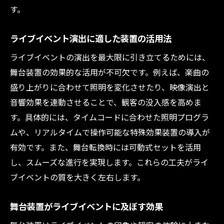
す。
ライブイベント演出に適した装置の活用法
ライブイベントの演出を最大限に引き立てるためには、
舞台装置の効果的な活用が不可欠です。例えば、楽曲の
盛り上がりに合わせて照明を変化させたり、映像演出と
音響効果を連動させることで、観客の没入感を高めま
す。具体的には、タイムコードに合わせた照明プログラ
ムや、リアルタイムで操作可能な特殊効果装置の導入が
有効です。また、舞台転換時には可動式セットを活用
し、スムーズな進行を実現します。これらの工夫がライ
ブイベントの質を大きく左右します。
舞台装置がライブイベントに及ぼす効果