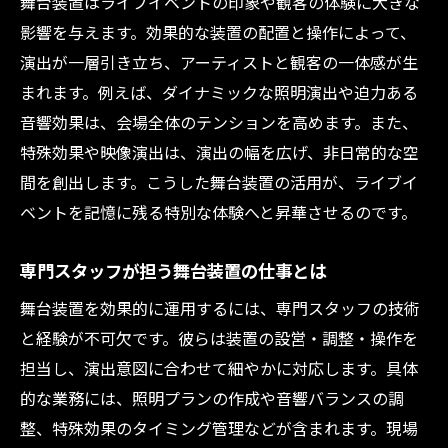
舞台装置はライブイベントの印象や観客の体験に大きな
影響を与えます。効果的な装置の配置と操作によって、
演出が一層引き立ち、アーティストと観客の一体感が生
まれます。例えば、ダイナミックな照明演出や迫力ある
音響効果は、会場全体のテンションを高めます。また、
特殊効果や映像演出は、演出の幅を広げ、非日常的な空
間を創出します。こうした舞台装置の活用が、ライブイ
ベントを記憶に残る特別な体験へと昇華させるのです。
専門スタッフが担う舞台装置の仕事とは
舞台装置を効果的に運用するには、専門スタッフの技術
と経験が不可欠です。彼らは装置の設営・調整・操作を
担当し、演出意図に合わせて細やかに対応します。具体
的な業務には、照明プランの作成や音響バランスの調
整、特殊効果のタイミング管理などが含まれます。現場